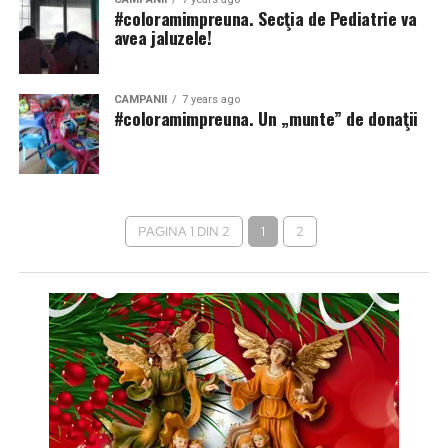
#coloramimpreuna. Secţia de Pediatrie va
avea jaluzele!
CAMPANII
7 years ago
#coloramimpreuna. Un „munte” de donaţii
PAGINA 1 DIN 2
1
2