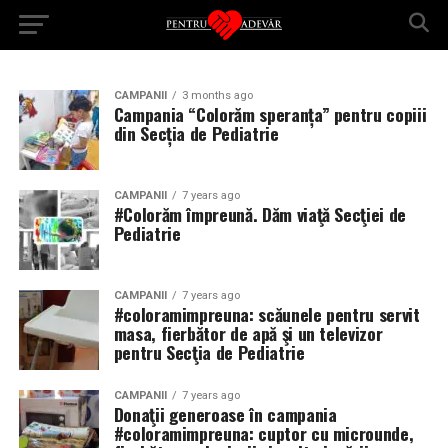
CAMPANII
3 months ago
Campania “Colorăm speranța” pentru copiii
din Secția de Pediatrie
CAMPANII
7 years ago
#Colorăm împreună. Dăm viaţă Secţiei de
Pediatrie
CAMPANII
7 years ago
#coloramimpreuna: scăunele pentru servit
masa, fierbător de apă şi un televizor
pentru Secţia de Pediatrie
CAMPANII
7 years ago
Donaţii generoase în campania
#coloramimpreuna: cuptor cu microunde,