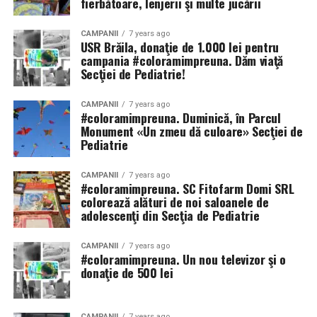
fierbătoare, lenjerii şi multe jucării
CAMPANII
7 years ago
USR Brăila, donaţie de 1.000 lei pentru
campania #coloramimpreuna. Dăm viaţă
Secţiei de Pediatrie!
CAMPANII
7 years ago
#coloramimpreuna. Duminică, în Parcul
Monument «Un zmeu dă culoare» Secţiei de
Pediatrie
CAMPANII
7 years ago
#coloramimpreuna. SC Fitofarm Domi SRL
colorează alături de noi saloanele de
adolescenţi din Secţia de Pediatrie
CAMPANII
7 years ago
#coloramimpreuna. Un nou televizor şi o
donaţie de 500 lei
CAMPANII
7 years ago