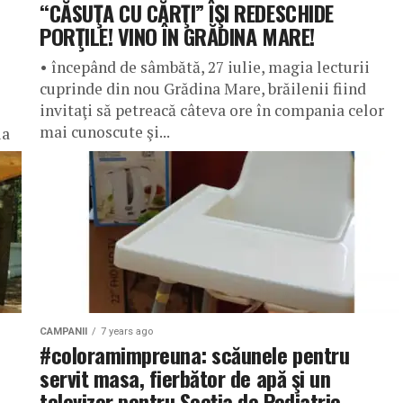
“CĂSUŢA CU CĂRŢI” ÎŞI REDESCHIDE
PORŢILE! VINO ÎN GRĂDINA MARE!
• începând de sâmbătă, 27 iulie, magia lecturii
cuprinde din nou Grădina Mare, brăilenii fiind
invitaţi să petreacă câteva ore în compania celor
mai cunoscute şi...
ia
CAMPANII
7 years ago
#coloramimpreuna: scăunele pentru
servit masa, fierbător de apă şi un
televizor pentru Secţia de Pediatrie