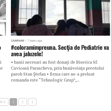
CAMPANII
7 years ago
o
#coloramimpreuna. Secţia de Pediatrie va
avea jaluzele!
i
• banii necesari au fost donaţi de Biserica Sf.
or
Cuvioasă Parascheva, prin bunăvoinţa preotului
paroh Stan Ştefan • firma care ne-a preluat
comanda este “Tehnologic Grup”,...
IN 3
1
2
3