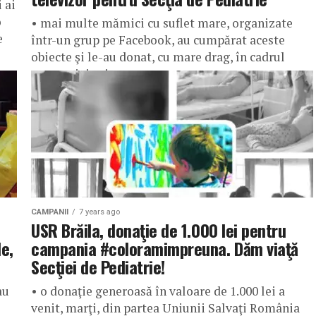
 ai
o
• mai multe mămici cu suflet mare, organizate
e
într-un grup pe Facebook, au cumpărat aceste
obiecte şi le-au donat, cu mare drag, în cadrul
campaniei prin...
CAMPANII
7 years ago
USR Brăila, donaţie de 1.000 lei pentru
e,
campania #coloramimpreuna. Dăm viaţă
Secţiei de Pediatrie!
au
• o donaţie generoasă în valoare de 1.000 lei a
venit, marţi, din partea Uniunii Salvaţi România