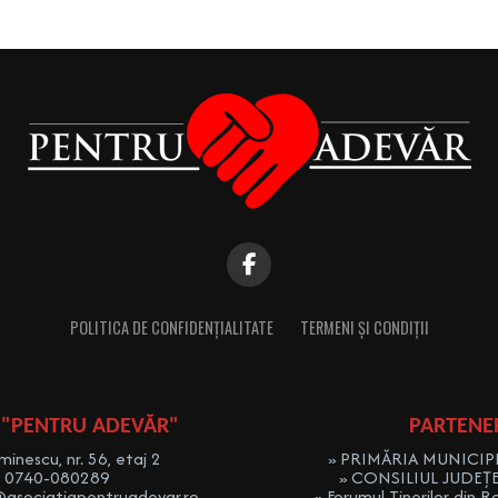
POLITICA DE CONFIDENȚIALITATE
TERMENI ȘI CONDIȚII
 "PENTRU ADEVĂR"
PARTENE
minescu, nr. 56, etaj 2
» PRIMĂRIA MUNICIPI
: 0740-080289
» CONSILIUL JUDEȚ
@asociatiapentruadevar.ro
» Forumul Tinerilor din R