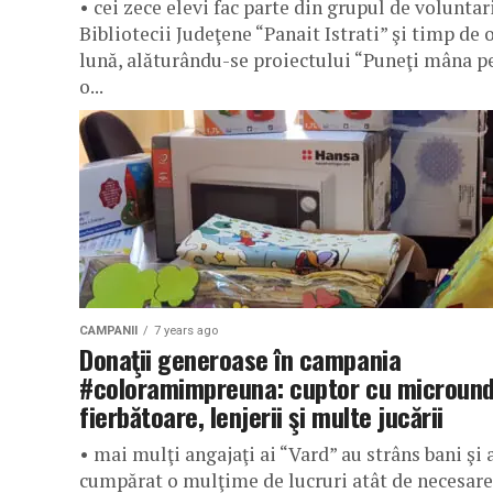
• cei zece elevi fac parte din grupul de voluntari
Bibliotecii Judeţene “Panait Istrati” şi timp de 
lună, alăturându-se proiectului “Puneţi mâna p
o...
CAMPANII
7 years ago
Donaţii generoase în campania
#coloramimpreuna: cuptor cu micround
fierbătoare, lenjerii şi multe jucării
• mai mulţi angajaţi ai “Vard” au strâns bani şi 
cumpărat o mulţime de lucruri atât de necesare