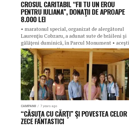
CROSUL CARITABIL “FII TU UN EROU
PENTRU IULIANA”, DONAŢII DE APROAPE
8.000 LEI
• maratonul special, organizat de alergătorul
Laurenţiu Cobzaru, a adunat sute de brăileni şi
gălăţeni duminică, în Parcul Monument • aceşt
au alergat pe o distanţă...
CAMPANII
7 years ago
“CĂSUŢA CU CĂRŢI” ŞI POVESTEA CELOR
ZECE FANTASTICI