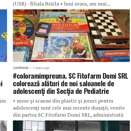
(USR) - filiala Brăila • luni seara, am mai...
CAMPANII
7 years ago
#coloramimpreuna. SC Fitofarm Domi SRL
i
colorează alături de noi saloanele de
adolescenţi din Secţia de Pediatrie
tăm
• mese şi scaune din plastic şi jocuri pentru
adolescenţi sunt cele mai recente donaţii, venite
din partea SC Fitofarm Domi SRL, administrată
de inginerul agronom...