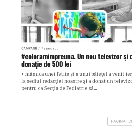
CAMPANII
7 years ago
#coloramimpreuna. Un nou televizor şi 
donaţie de 500 lei
• mămica unei fetiţe şi a unui băieţel a venit ier
la sediul redacţiei noastre şi a donat un televiz
pentru ca Secţia de Pediatrie să...
PAGINA 1 D