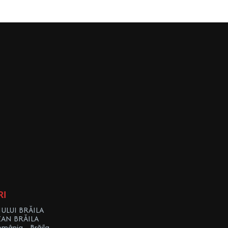
RI
ULUI BRĂILA
EAN BRĂILA
omânia - Brăila