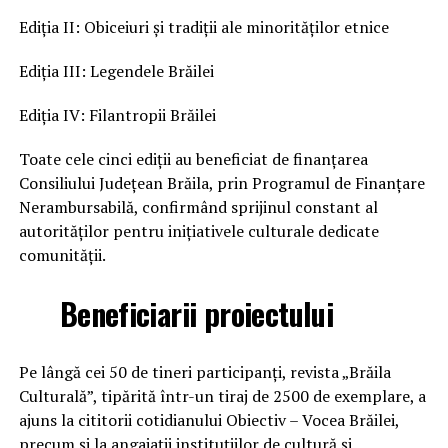
Ediția II: Obiceiuri și tradiții ale minorităților etnice
Ediția III: Legendele Brăilei
Ediția IV: Filantropii Brăilei
Toate cele cinci ediții au beneficiat de finanțarea
Consiliului Județean Brăila, prin Programul de Finanțare
Nerambursabilă, confirmând sprijinul constant al
autorităților pentru inițiativele culturale dedicate
comunității.
Beneficiarii proiectului
Pe lângă cei 50 de tineri participanți, revista „Brăila
Culturală”, tipărită într-un tiraj de 2500 de exemplare, a
ajuns la cititorii cotidianului Obiectiv – Vocea Brăilei,
precum și la angajații instituțiilor de cultură și