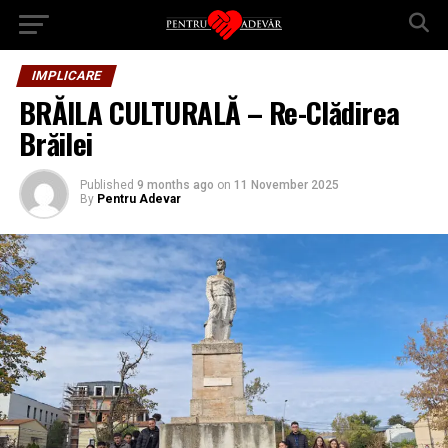
IMPLICARE
BRĂILA CULTURALĂ – Re-Clădirea
Brăilei
Published
9 months ago
on
11 November 2025
By
Pentru Adevar