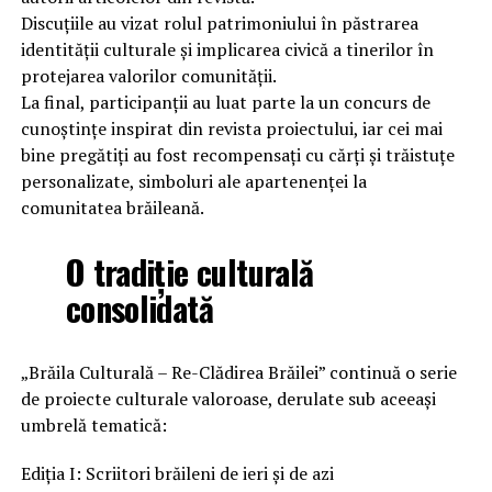
Discuțiile au vizat rolul patrimoniului în păstrarea
identității culturale și implicarea civică a tinerilor în
protejarea valorilor comunității.
La final, participanții au luat parte la un concurs de
cunoștințe inspirat din revista proiectului, iar cei mai
bine pregătiți au fost recompensați cu cărți și trăistuțe
personalizate, simboluri ale apartenenței la
comunitatea brăileană.
O tradiț
ie culturală
consolidată
„Brăila Culturală – Re-Clădirea Brăilei” continuă o serie
de proiecte culturale valoroase, derulate sub aceeași
umbrelă tematică:
Ediția I: Scriitori brăileni de ieri și de azi