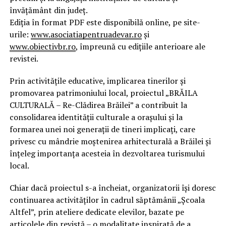
învățământ din județ.
Ediția în format PDF este disponibilă online, pe site-
urile:
www.asociatiapentruadevar.ro
și
www.obiectivbr.ro
, împreună cu edițiile anterioare ale
revistei.
Prin activitățile educative, implicarea tinerilor și
promovarea patrimoniului local, proiectul „BRĂILA
CULTURALĂ – Re-Clădirea Brăilei” a contribuit la
consolidarea identității culturale a orașului și la
formarea unei noi generații de tineri implicați, care
privesc cu mândrie moștenirea arhitecturală a Brăilei și
înțeleg importanța acesteia în dezvoltarea turismului
local.
Chiar dacă proiectul s-a încheiat, organizatorii își doresc
continuarea activităților în cadrul săptămânii „Școala
Altfel”, prin ateliere dedicate elevilor, bazate pe
articolele din revistă – o modalitate inspirată de a