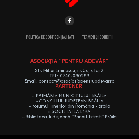
POLITICA DE CONFIDENȚIALITATE
TERMENI ȘI CONDIȚII
ASOCIAȚIA "PENTRU ADEVĂR"
Str. Mihai Eminescu, nr. 56, etaj 2
TEL: 0740-080289
Email: contact@asociatiapentruadevar.ro
PARTENERI
» PRIMĂRIA MUNICIPIULUI BRĂILA
» CONSILIUL JUDEȚEAN BRĂILA
» Forumul Tinerilor din România - Brăila
» SOCIETATEA LYRA
» Biblioteca Judeţeană "Panait Istrati" Brăila