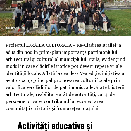
Proiectul „BRĂILA CULTURALĂ – Re-Clădirea Brăilei” a
a
dus din nou în prim-plan importanța patrimoniului
arhitectural și cultural al municipiului Brăila, evidențiind
modul în care clădirile istorice pot deveni repere vii ale
identității locale. Aflată la cea de-a V-a ediție, inițiativa a
avut ca scop principal promovarea culturii locale prin
valorificarea clădirilor de patrimoniu, adevărate bijuterii
arhitecturale, reabilitate atât de autorități, cât și de
persoane private, contribuind la reconectarea
comunității cu istoria și frumusețea orașului.
Activităț
i educative
ș
i