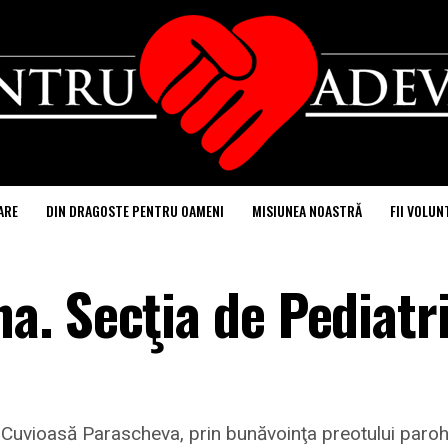
ARE
DIN DRAGOSTE PENTRU OAMENI
MISIUNEA NOASTRĂ
FII VOLUN
. Secţia de Pediatri
f. Cuvioasă Parascheva, prin bunăvoinţa preotului paroh