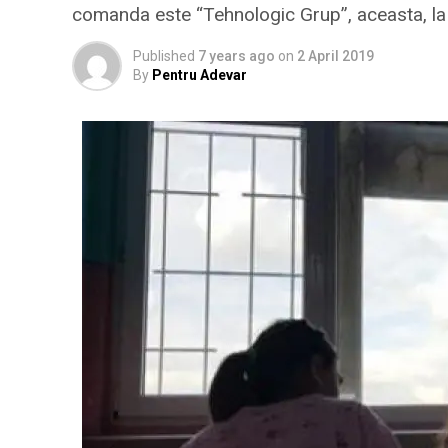
comanda este “Tehnologic Grup”, aceasta, la r
Published
7 years ago
on
2 April 2019
By
Pentru Adevar