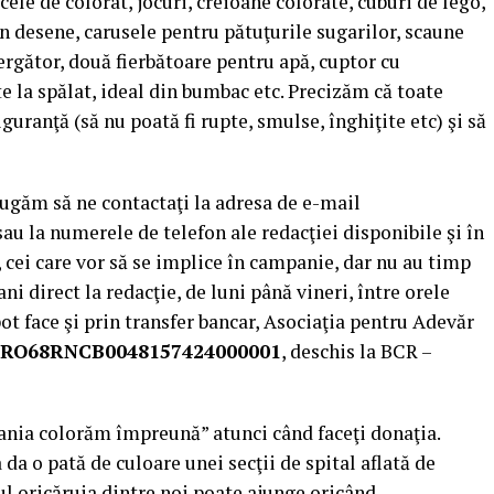
cele de colorat, jocuri, creioane colorate, cuburi de lego,
in desene, carusele pentru pătuţurile sugarilor, scaune
rgător, două fierbătoare pentru apă, cuptor cu
e la spălat, ideal din bumbac etc. Precizăm că toate
iguranţă (să nu poată fi rupte, smulse, înghiţite etc) şi să
 rugăm să ne contactaţi la adresa de e-mail
au la numerele de telefon ale redacţiei disponibile şi în
a, cei care vor să se implice în campanie, dar nu au timp
ani direct la redacţie, de luni până vineri, între orele
ot face şi prin transfer bancar, Asociaţia pentru Adevăr
RO68RNCB0048157424000001
, deschis la BCR –
ania colorăm împreună” atunci când faceţi donaţia.
a o pată de culoare unei secţii de spital aflată de
lul oricăruia dintre noi poate ajunge oricând.