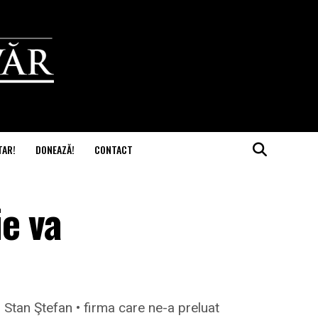
TAR!
DONEAZĂ!
CONTACT
e va
 Stan Ştefan • firma care ne-a preluat