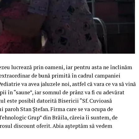
ezeu lucrează prin oameni, iar pentru asta ne înclinăm
extraordinar de bună primită în cadrul campaniei
iatrie va avea jaluzele noi, astfel că vara ce va să vină
ii în “saune”, iar somnul de prânz va fi cu adevărat
ul este posibil datorită Bisericii “Sf. Cuvioasă
i paroh Stan Ştefan. Firma care se va ocupa de
Tehnologic Grup” din Brăila, căreia îi suntem, de
rosul discount oferit. Abia aşteptăm să vedem