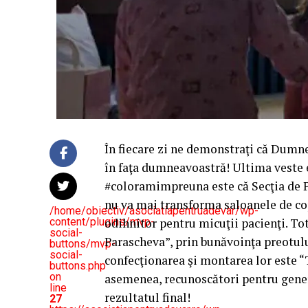
În fiecare zi ne demonstraţi că Dumn
în faţa dumneavoastră! Ultima veste 
#coloramimpreuna este că Secţia de Ped
nu va mai transforma saloanele de cop
/home/obiectiv/asociatiapentruadevar/wp-
content/plugins/mvp-
odihnitor pentru micuţii pacienţi. Tot
social-
Parascheva”, prin bunăvoinţa preotulu
buttons/mvp-
social-
confecţionarea şi montarea lor este “
buttons.php
on
asemenea, recunoscători pentru gene
line
rezultatul final!
27