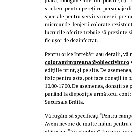
joacă, tobogane mici din plastic, cărti
stickere pentru pereţi cu personaje d
speciale pentru servirea mesei, preme
microunde, lenjerii colorate rezistent
lucrurile oferite trebuie să prezinte s
fie uşor de dezinfectat.
Pentru orice întrebări sau detalii, vă
coloramimpreuna@obiectivbr.ro
s
ediţiile print, şi pe site. De asemene
fizic pentru asta, pot face donaţii în b
10.00-17.00. De asemenea, donaţii se p
punând la dispoziţie următorul cont:
Sucursala Brăila.
Vă rugăm să specificaţi “Pentru camp
Avem nevoie de multe mâini pentru a d
atâţia ani “în aşteptare”, în care copi