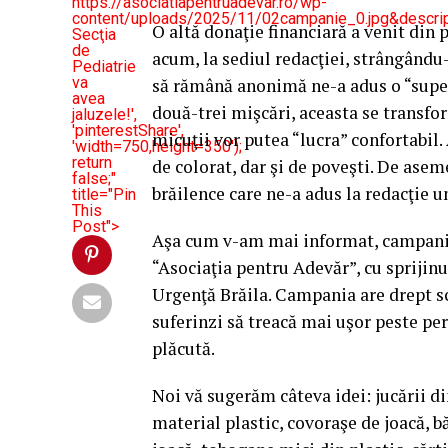
https://asociatiapentruadevar.ro/wp-
content/uploads/2025/11/02campanie_0.jpg&descri
O altă donaţie financiară a venit din 
Secţia
de
acum, la sediul redacţiei, strângându-
Pediatrie
va
să rămână anonimă ne-a adus o “super
avea
două-trei mişcări, aceasta se transfor
jaluzele!',
'pinterestShare',
micuţii vor putea “lucra” confortabil.
'width=750,height=350');
return
de colorat, dar şi de poveşti. De ase
false;"
brăilence care ne-a adus la redacţie u
title="Pin
This
Post">
Aşa cum v-am mai informat, campania 
“Asociaţia pentru Adevăr”, cu sprijinu
Urgenţă Brăila. Campania are drept sc
suferinzi să treacă mai uşor peste per
plăcută.
Noi vă sugerăm câteva idei: jucării din
material plastic, covoraşe de joacă, b