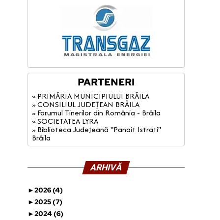
PARTENERI
» PRIMĂRIA MUNICIPIULUI BRĂILA
» CONSILIUL JUDEȚEAN BRĂILA
» Forumul Tinerilor din România - Brăila
» SOCIETATEA LYRA
» Biblioteca Judeţeană "Panait Istrati"
Brăila
ARHIVĂ
►
2026 (4)
►
2025 (7)
►
2024 (6)