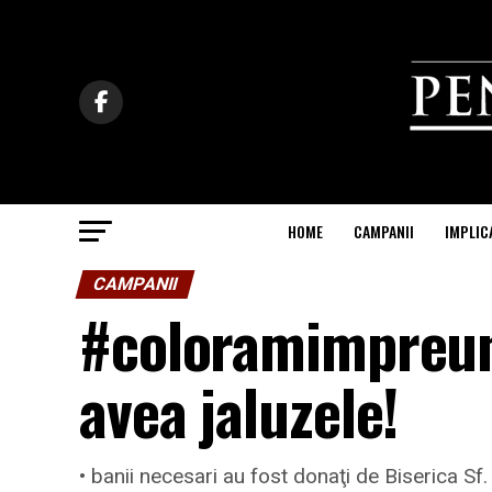
HOME
CAMPANII
IMPLIC
CAMPANII
#coloramimpreuna
avea jaluzele!
• banii necesari au fost donaţi de Biserica S