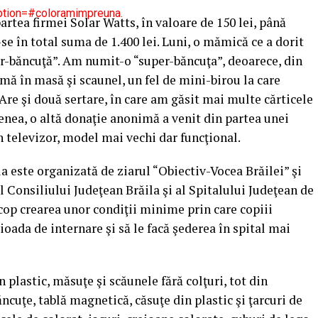
ption=#coloramimpreuna.
partea firmei Solar Watts, în valoare de 150 lei, până
se în total suma de 1.400 lei. Luni, o mămică ce a dorit
-băncuţă”. Am numit-o “super-băncuţa”, deoarece, din
mă în masă şi scaunel, un fel de mini-birou la care
 Are şi două sertare, în care am găsit mai multe cărticele
menea, o altă donaţie anonimă a venit din partea unei
n televizor, model mai vechi dar funcţional.
este organizată de ziarul “Obiectiv-Vocea Brăilei” şi
l Consiliului Judeţean Brăila şi al Spitalului Judeţean de
op crearea unor condiţii minime prin care copiii
ioada de internare şi să le facă şederea în spital mai
 plastic, măsuţe şi scăunele fără colţuri, tot din
ăncuţe, tablă magnetică, căsuţe din plastic şi ţarcuri de