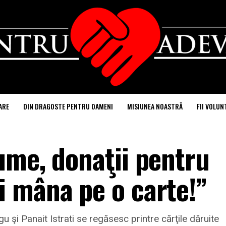
ARE
DIN DRAGOSTE PENTRU OAMENI
MISIUNEA NOASTRĂ
FII VOLUN
ume, donaţii pentru
 mâna pe o carte!”
u şi Panait Istrati se regăsesc printre cărţile dăruite