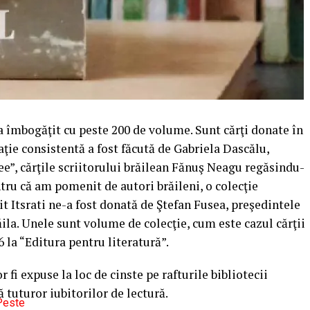
a îmbogăţit cu peste 200 de volume. Sunt cărţi donate în
aţie consistentă a fost făcută de Gabriela Dascălu,
ee”, cărţile scriitorului brăilean Fănuş Neagu regăsindu-
tru că am pomenit de autori brăileni, o colecţie
t Itsrati ne-a fost donată de Ştefan Fusea, preşedintele
la. Unele sunt volume de colecţie, cum este cazul cărţii
 la “Editura pentru literatură”.
r fi expuse la loc de cinste pe rafturile bibliotecii
ă tuturor iubitorilor de lectură.
Peste