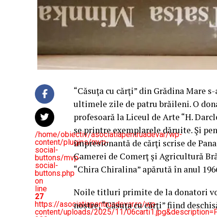
“Căsuţa cu cărţi” din Grădina Mare s-
ultimele zile de patru brăileni. O don
profesoară la Liceul de Arte “H. Darcl
se printre exemplarele dăruite. Şi pen
/home/obiectiv/asociatiapentruadevar/wp-
content/plugins/mvp-
impresionantă de cărţi scrise de Panai
social-
Camerei de Comerţ şi Agricultură Brăi
buttons/mvp-
social-
“Chira Chiralina” apărută în anul 1966
buttons.php
on
line
Noile titluri primite de la donatori vo
27
https://asociatiapentruadevar.ro/wp-
nostre, “Căsuţa cu cărţi” fiind deschis
content/uploads/2025/11/06carti1.jpg&description=