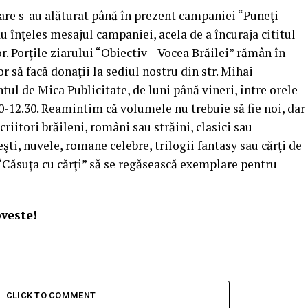
are s-au alăturat până în prezent campaniei “Puneţi
au înţeles mesajul campaniei, acela de a încuraja cititul
lor. Porţile ziarului “Obiectiv – Vocea Brăilei” rămân în
r să facă donaţii la sediul nostru din str. Mihai
tul de Mica Publicitate, de luni până vineri, între orele
30-12.30. Reamintim că volumele nu trebuie să fie noi, dar
criitori brăileni, români sau străini, clasici sau
ti, nuvele, romane celebre, trilogii fantasy sau cărţi de
“Căsuţa cu cărţi” să se regăsească exemplare pentru
oveste!
CLICK TO COMMENT