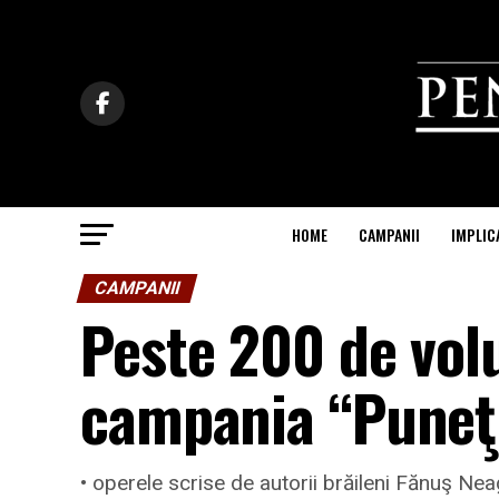
HOME
CAMPANII
IMPLIC
CAMPANII
Peste 200 de vol
campania “Puneţi
• operele scrise de autorii brăileni Fănuş Neag