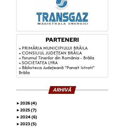
PARTENERI
» PRIMĂRIA MUNICIPIULUI BRĂILA
» CONSILIUL JUDEȚEAN BRĂILA
» Forumul Tinerilor din România - Brăila
» SOCIETATEA LYRA
» Biblioteca Judeţeană "Panait Istrati"
Brăila
ARHIVĂ
►
2026 (4)
►
2025 (7)
►
2024 (6)
►
2023 (5)