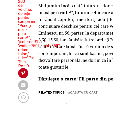
200
Mulţumim încă o dată tuturor celor c
de
volume,
mână pe o carte!”, tuturor celor care 
donaţii
pentru
în rândul copiilor, tinerilor şi adulţi
campania
“Puneţi
continuare deschise pentru cei care vo
mâna
Eminescu nr. 56, parter, la departamen
pe o
carte!”',
8.30-15.30, iar sâmbăta între orele 9.
'pinterestShare',
'width=750,height=350');
să fie în stare bună. Fie că vorbim de s
return
contemporani, fie că sunt basme, poveş
false;"
title="Pin
dezvoltare personală, ne dorim ca în 
This
Post">
toate gusturile.
Dăruieşte o carte! Fii parte din p
RELATED TOPICS:
CASUTA CU CARTI