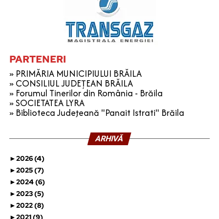
PARTENERI
» PRIMĂRIA MUNICIPIULUI BRĂILA
» CONSILIUL JUDEȚEAN BRĂILA
» Forumul Tinerilor din România - Brăila
» SOCIETATEA LYRA
» Biblioteca Judeţeană "Panait Istrati" Brăila
ARHIVĂ
►
2026 (4)
►
2025 (7)
►
2024 (6)
►
2023 (5)
►
2022 (8)
►
2021 (9)