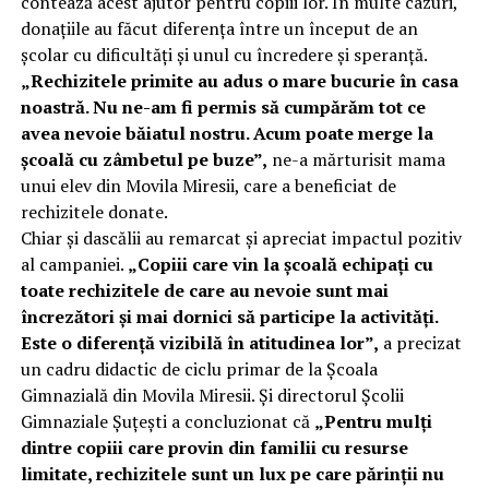
contează acest ajutor pentru copiii lor. În multe cazuri,
donațiile au făcut diferența între un început de an
școlar cu dificultăți și unul cu încredere și speranță.
„Rechizitele primite au adus o mare bucurie în casa
noastră. Nu ne-am fi permis să cumpărăm tot ce
avea nevoie băiatul nostru. Acum poate merge la
școală cu zâmbetul pe buze”,
ne-a mărturisit mama
unui elev din Movila Miresii, care a beneficiat de
rechizitele donate.
Chiar și dascălii au remarcat și apreciat impactul pozitiv
al campaniei.
„Copiii care vin la școală echipați cu
toate rechizitele de care au nevoie sunt mai
încrezători și mai dornici să participe la activități.
Este o diferență vizibilă în atitudinea lor”,
a precizat
un cadru didactic de ciclu primar de la Școala
Gimnazială din Movila Miresii. Și directorul Școlii
Gimnaziale Șuțești a concluzionat că
„Pentru mulți
dintre copiii care provin din familii cu resurse
limitate, rechizitele sunt un lux pe care părinții nu