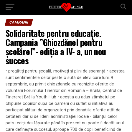
CAMPANII
Solidaritate pentru educație.
Campania ”Ghiozdănel pentru
școlărel”- ediția a IV- a, un nou
succes
• pregătiți pentru școală, motivați și plini de speranță • acestea
sunt sentimentele celor peste o sută de elevi care luni, 9
septembrie, au primit ghiozdanele cu rechizite oferite de
voluntarii Forumului Tinerilor din România – Brăila, Centrul de
Tinereret Brăila Youth Hub • aceștia au adus zâmbetul pe
chipurile copiilor după ce oameni cu suflet și inițiativă au
participat alături de organzatori prin donațiile oferite atât de
cetățeni dar și de liderii administrației locale • bilanțul celor
patru ediții desfășurate până în prezent nu poate fi decât unul
care definește succesul, aproape 700 de copii beneficiind de