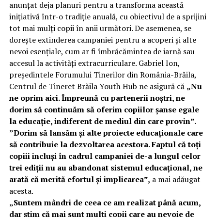
anunțat deja planuri pentru a transforma această
inițiativă într-o tradiție anuală, cu obiectivul de a sprijini
tot mai mulți copii în anii următori. De asemenea, se
dorește extinderea campaniei pentru a acoperi și alte
nevoi esențiale, cum ar fi îmbrăcămintea de iarnă sau
accesul la activități extracurriculare. Gabriel Ion,
președintele Forumului Tinerilor din România-Brăila,
Centrul de Tineret Brăila Youth Hub ne asigură că
„Nu
ne oprim aici. Împreună cu partenerii noștri, ne
dorim să continuăm să oferim copiilor șanse egale
la educație, indiferent de mediul din care provin”.
”
Dorim să lansăm și alte proiecte educaționale care
să contribuie la dezvoltarea acestora.
Faptul că toți
copiii incluși în cadrul campaniei de-a lungul celor
trei ediții nu au abandonat sistemul educațional, ne
arată că merită efortul și implicarea”,
a mai adăugat
acesta.
„Suntem mândri de ceea ce am realizat până acum,
dar știm că mai sunt mulți copii care au nevoie de