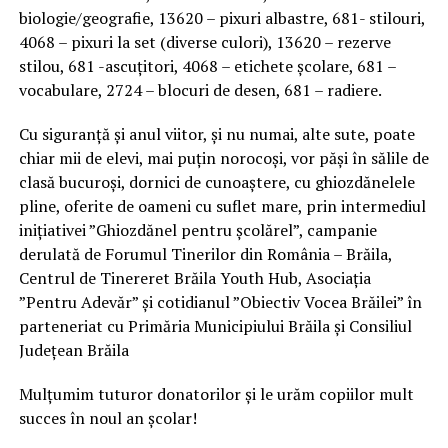
biologie/geografie, 13620 – pixuri albastre, 681- stilouri,
4068 – pixuri la set (diverse culori), 13620 – rezerve
stilou, 681 -ascuțitori, 4068 – etichete școlare, 681 –
vocabulare, 2724 – blocuri de desen, 681 – radiere.
Cu siguranță și anul viitor, și nu numai, alte sute, poate
chiar mii de elevi, mai puțin norocoși, vor păși în sălile de
clasă bucuroși, dornici de cunoaștere, cu ghiozdănelele
pline, oferite de oameni cu suflet mare, prin intermediul
inițiativei ”Ghiozdănel pentru școlărel”, campanie
derulată de Forumul Tinerilor din România – Brăila,
Centrul de Tinereret Brăila Youth Hub, Asociația
”Pentru Adevăr” și cotidianul ”Obiectiv Vocea Brăilei” în
parteneriat cu Primăria Municipiului Brăila și Consiliul
Județean Brăila
Mulțumim tuturor donatorilor și le urăm copiilor mult
succes în noul an școlar!