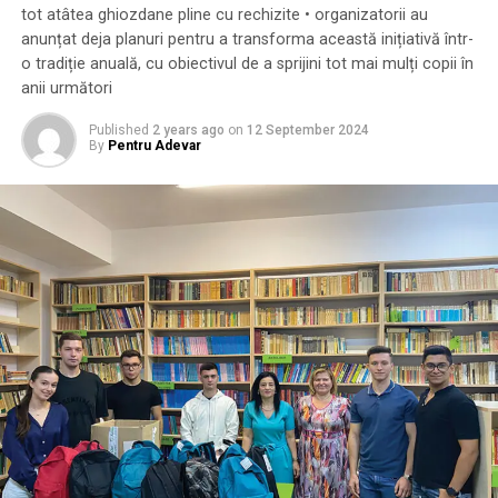
tot atâtea ghiozdane pline cu rechizite • organizatorii au
anunțat deja planuri pentru a transforma această inițiativă într-
o tradiție anuală, cu obiectivul de a sprijini tot mai mulți copii în
anii următori
Published
2 years ago
on
12 September 2024
By
Pentru Adevar