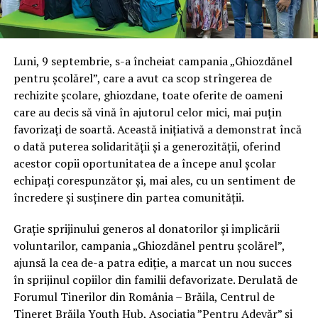
Luni, 9 septembrie, s-a încheiat campania „Ghiozdănel
pentru școlărel”, care a avut ca scop strîngerea de
rechizite școlare, ghiozdane, toate oferite de oameni
care au decis să vină în ajutorul celor mici, mai puțin
favorizați de soartă. Această inițiativă a demonstrat încă
o dată puterea solidarității și a generozității, oferind
acestor copii oportunitatea de a începe anul școlar
echipați corespunzător și, mai ales, cu un sentiment de
încredere și susținere din partea comunității.
Grație sprijinului generos al donatorilor și implicării
voluntarilor, campania „Ghiozdănel pentru școlărel”,
ajunsă la cea de-a patra ediție, a marcat un nou succes
în sprijinul copiilor din familii defavorizate. Derulată de
Forumul Tinerilor din România – Brăila, Centrul de
Tineret Brăila Youth Hub, Asociația ”Pentru Adevăr” și