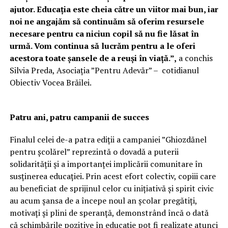
ajutor.
Educația este cheia către un viitor mai bun, iar
noi ne angajăm să continuăm să oferim resursele
necesare pentru ca niciun copil să nu fie lăsat în
urmă.
Vom continua să lucrăm pentru a le oferi
acestora toate șansele de a reuși în viață.
”
,
a conchis
Silvia Preda, Asociația ”Pentru Adevăr” – cotidianul
Obiectiv Vocea Brăilei.
Patru ani, patru campanii de succes
Finalul celei de-a patra ediții a campaniei ”Ghiozdănel
pentru școlărel” reprezintă o dovadă a puterii
solidarității și a importanței implicării comunitare în
susținerea educației. Prin acest efort colectiv, copiii care
au beneficiat de sprijinul celor cu inițiativă și spirit civic
au acum șansa de a începe noul an școlar pregătiți,
motivați și plini de speranță, demonstrând încă o dată
că schimbările pozitive în educație pot fi realizate atunci