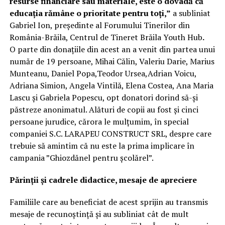
resurse financiare sau materiale, este o dovadă că
educația rămâne o prioritate pentru toți,”
a subliniat
Gabriel Ion, președinte al Forumului Tinerilor din
România-Brăila, Centrul de Tineret Brăila Youth Hub
.
O parte din donațiile din acest an a venit din partea unui
număr de 19 persoane, Mihai Călin, Valeriu Darie, Marius
Munteanu, Daniel Popa,Teodor Ursea,Adrian Voicu,
Adriana Simion, Angela Vintilă, Elena Costea, Ana Maria
Lascu și Gabriela Popescu, opt donatori dorind să-și
păstreze anonimatul. Alături de copii au fost și cinci
persoane jurudice, cărora le mulțumim, în special
companiei S.C. LARAPEU CONSTRUCT SRL, despre care
trebuie să amintim că nu este la prima implicare în
campania ”Ghiozdănel pentru școlărel”.
Părinții și cadrele didactice, mesaje de apreciere
Familiile care au beneficiat de acest sprijin au transmis
mesaje de recunoștință și au subliniat cât de mult