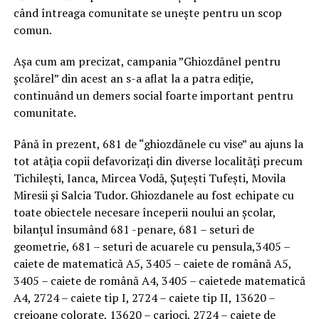
când întreaga comunitate se unește pentru un scop
comun.
Așa cum am precizat, campania ”Ghiozdănel pentru
școlărel” din acest an s-a aflat la a patra ediție,
continuând un demers social foarte important pentru
comunitate.
Până în prezent, 681 de “ghiozdănele cu vise” au ajuns la
tot atâția copii defavorizați din diverse localități precum
Tichilești, Ianca, Mircea Vodă, Șuțești Tufești, Movila
Miresii și Salcia Tudor. Ghiozdanele au fost echipate cu
toate obiectele necesare începerii noului an școlar,
bilanțul însumând 681 -penare, 681 – seturi de
geometrie, 681 – seturi de acuarele cu pensula,3405 –
caiete de matematică A5, 3405 – caiete de română A5,
3405 – caiete de română A4, 3405 – caietede matematică
A4, 2724 – caiete tip I, 2724 – caiete tip II, 13620 –
creioane colorate, 13620 – carioci, 2724 – caiete de