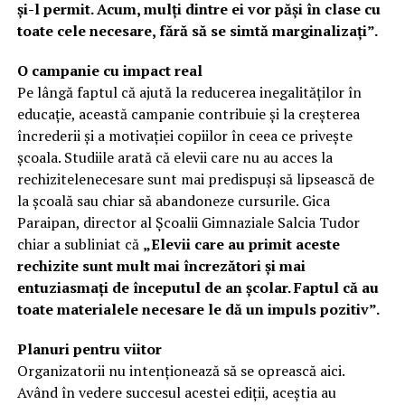
și-l permit. Acum, mulți dintre ei vor păși în clase cu
toate cele necesare, fără să se simtă marginalizați”.
O campanie cu impact real
Pe lângă faptul că ajută la reducerea inegalităților în
educație, această campanie contribuie și la creșterea
încrederii și a motivației copiilor în ceea ce privește
școala. Studiile arată că elevii care nu au acces la
rechizitelenecesare sunt mai predispuși să lipsească de
la școală sau chiar să abandoneze cursurile. Gica
Paraipan, director al Școalii Gimnaziale Salcia Tudor
chiar a subliniat că
„Elevii care au primit aceste
rechizite sunt mult mai încrezători și mai
entuziasmați de începutul de an școlar.
Faptul că au
toate materialele necesare le dă un impuls pozitiv”.
Planuri pentru viitor
Organizatorii nu intenționează să se oprească aici.
Având în vedere succesul acestei ediții, aceștia au