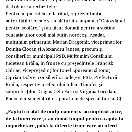
distribuire a rechizitelor.
Pentru al patrulea an la rând, reprezentanții
autorităților locale s-au alăturat campaniei “Ghiozdănel
pentru școlărel” și au făcut donații pentru a susține
educația unor copii mai puțin norocoși. Așadar,
mulțumim primarului Marian Dragomir, viceprimarilor
Doinița Ciocan și Alexandru Jantea, precum și
consilierilor municipali PSD. Mulțumim Consiliului
Județean Brăila, în frunte cu președintele Francisk
Chiriac, vicepreședinților Ionel Epureanu și Ionuț
Ciprian Dobre, consilierilor județeni PSD, Prefecturii
Brăila, respectiv prefectului Iulian Timofei, și
subprefecților Dragoș Gelu Fătu și Virginia Loredana
Badiu, dar și membrilor aparatului de specialitate al CJ.
„Faptul că atât de mulți oameni s-au implicat activ,
de la tineri care și-au donat timpul pentru a ajuta la
împachetare, până la
diferite firme
care au oferit