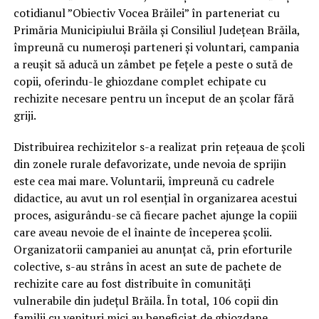
cotidianul ”Obiectiv Vocea Brăilei” în parteneriat cu
Primăria Municipiului Brăila și Consiliul Județean Brăila,
împreună cu numeroși parteneri și voluntari, campania
a reușit să aducă un zâmbet pe fețele a peste o sută de
copii, oferindu-le ghiozdane complet echipate cu
rechizite necesare pentru un început de an școlar fără
griji.
Distribuirea rechizitelor s-a realizat prin rețeaua de școli
din zonele rurale defavorizate, unde nevoia de sprijin
este cea mai mare. Voluntarii, împreună cu cadrele
didactice, au avut un rol esențial în organizarea acestui
proces, asigurându-se că fiecare pachet ajunge la copiii
care aveau nevoie de el înainte de începerea școlii.
Organizatorii campaniei au anunțat că, prin eforturile
colective, s-au strâns în acest an sute de pachete de
rechizite care au fost distribuite în comunități
vulnerabile din județul Brăila. În total, 106 copii din
familii cu venituri mici au beneficiat de ghiozdane