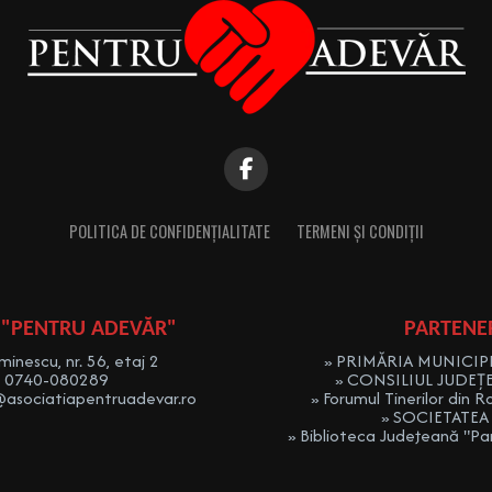
POLITICA DE CONFIDENȚIALITATE
TERMENI ȘI CONDIȚII
 "PENTRU ADEVĂR"
PARTENE
minescu, nr. 56, etaj 2
» PRIMĂRIA MUNICIPI
: 0740-080289
» CONSILIUL JUDEȚ
@asociatiapentruadevar.ro
» Forumul Tinerilor din R
» SOCIETATEA
» Biblioteca Judeţeană "Pana