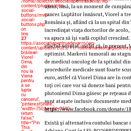
/home/obiectiv/asociatiapentruadevar/wp-
content/plugins/mvp-
ajuns, însă, la un moment de cumpănă,
social-
cancer. Luptător înnăscut, Viorel a t
buttons/mvp-
social-
România şi, aflând că la un spital din
buttons.php
on
încredinţat viaţa doctorilor de acolo
line
va apuca să îşi vadă copilul crescând.
27
https://asociatiapentruadevar.ro/wp-
efectul scontat, astfel că, în prezent,
content/uploads/2025/11/15ultramaraton.jpg&descri
brăilean
optimist. Markerii tumorali au stagna
Viorel
de medicul oncolog de la spitalul din 
Dima,
din
procedurile medicale sunt foarte scum
nou la
Viena
euro, astfel că Viorel Dima are în co
pentru
toţi cei care vor să doneze bani pentr
a se
lupta
plutonierul Dima găsesc pe reţeaua d
cu
cancerul',
sunt ataşate inclusiv documente medic
'pinterestShare',
https://www.facebook.com/donate/1
'width=750,height=350');
return
false;"
Există şi alternativa contului banca
title="Pin
This
Adriana. Cont în LEI: RO26BRDE090