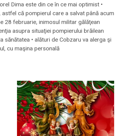
Viorel Dima este din ce în ce mai optimist •
or, astfel că pompierul care a salvat până acum
pe 28 februarie, inimosul militar gălăţean
nţia asupra situaţiei pompierului brăilean
ta sănătatea • alături de Cobzaru va alerga şi
eul, cu maşina personală