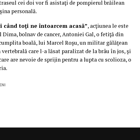
traseul cei doi vor fi asistaţi de pompierul brăilean
aşina personală.
ci când toţi ne întoarcem acasă”
, acţiunea le este
 Dima, bolnav de cancer, Antoniei Gal, o fetiţă din
 cumplita boală, lui Marcel Roşu, un militar gălăţean
vertebrală care l-a lăsat paralizat de la brâu în jos, şi
are are nevoie de sprijin pentru a lupta cu scolioza, o
ria.
ENI