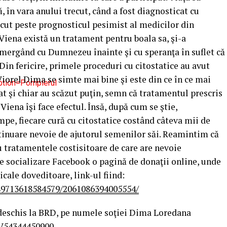
 în vara anului trecut, când a fost diagnosticat cu
recut peste prognosticul pesimist al medicilor din
 Viena există un tratament pentru boala sa, şi-a
, mergând cu Dumnezeu înainte şi cu speranţa în suflet că
 Din fericire, primele proceduri cu citostatice au avut
 Viorel Dima se simte mai bine şi este din ce în ce mai
ption=Pompierul
t şi chiar au scăzut puţin, semn că tratamentul prescris
Viena îşi face efectul. Însă, după cum se ştie,
pe, fiecare cură cu citostatice costând câteva mii de
ntinuare nevoie de ajutorul semenilor săi. Reamintim că
u tratamentele costisitoare de care are nevoie
e socializare Facebook o pagină de donaţii online, unde
ale doveditoare, link-ul fiind:
89713618584579/2061086394005554/
r deschis la BRD, pe numele soţiei Dima Loredana
SV54344450900