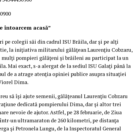
0900
ne întoarcem acasă”
 pe colegii săi din cadrul ISU Brăila, dar şi pe alţi
ie, la iniţiativa militarului gălăţean Laurenţiu Cobzaru,
 mulţi pompieri gălăţeni şi brăileni au participat la un
a. Mai exact, s-a alergat de la sediul ISU Galaţi până la
ul de a atrage atenţia opiniei publice asupra situaţiei
 Viorel Dima.
reu să îşi ajute semenii, gălăţeanul Laurenţiu Cobzaru
aţiune dedicată pompierului Dima, dar şi altor trei
are nevoie de ajutor. Astfel, pe 28 februarie, de Ziua
 într-un ultramaraton de 260 kilometri, pe distanţa
alerga şi Petronela Lungu, de la Inspectoratul General