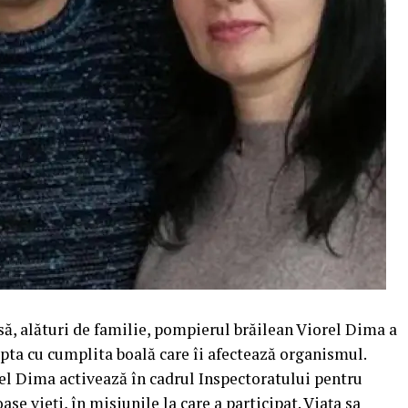
ă, alături de familie, pompierul brăilean Viorel Dima a
lupta cu cumplita boală care îi afectează organismul.
el Dima activează în cadrul Inspectoratului pentru
se vieţi, în misiunile la care a participat. Viaţa sa