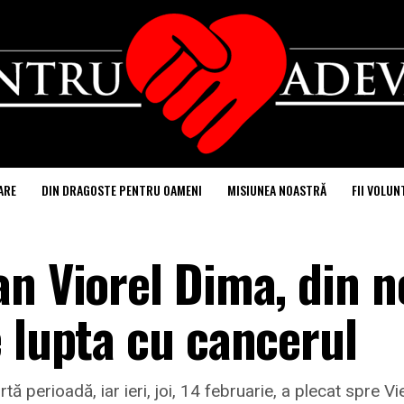
ARE
DIN DRAGOSTE PENTRU OAMENI
MISIUNEA NOASTRĂ
FII VOLUN
n Viorel Dima, din n
 lupta cu cancerul
rtă perioadă, iar ieri, joi, 14 februarie, a plecat spre V