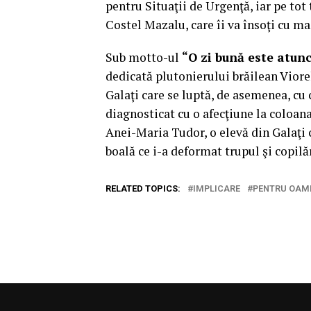
pentru Situaţii de Urgenţă, iar pe tot 
Costel Mazalu, care îi va însoţi cu m
Sub motto-ul
“O zi bună este atun
dedicată plutonierului brăilean Viorel
Galaţi care se luptă, de asemenea, cu
diagnosticat cu o afecţiune la coloana 
Anei-Maria Tudor, o elevă din Galaţi c
boală ce i-a deformat trupul şi copilă
RELATED TOPICS:
IMPLICARE
PENTRU OAM