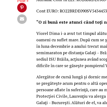
Post">
Cont EURO: RO22BRDE090SV5434453
“O zi bună este atunci când toţi 
Viorel Dima i-a avut tot timpul alături
oameni cu suflet mare. După cum se şt
în luna decembrie a anului trecut mai
semimaraton pe distanţa Galaţi – Brăil
sediul ISU Brăila, acţiunea având scop
dificile în care se găseşte pompierul
Alergător de cursă lungă şi dornic me
se pregăteşte acum pentru o altă oper
persoane aflate în suferinţă, care au m
Protecţiei Civile, Laurenţiu va alerga
Galaţi – Bucureşti. Alături de el, va 