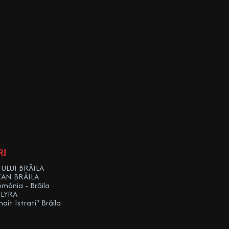
RI
ULUI BRĂILA
EAN BRĂILA
omânia - Brăila
 LYRA
it Istrati" Brăila