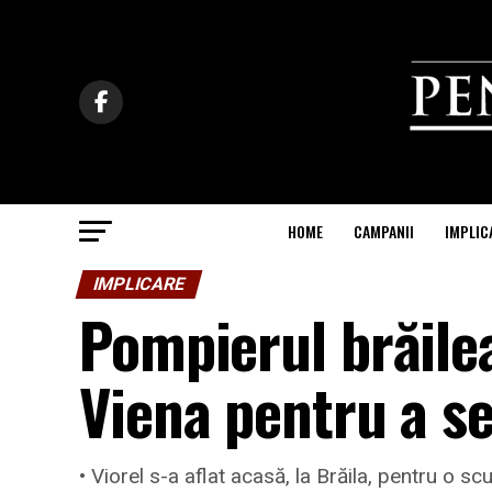
HOME
CAMPANII
IMPLIC
IMPLICARE
Pompierul brăilea
Viena pentru a se
• Viorel s-a aflat acasă, la Brăila, pentru o scu