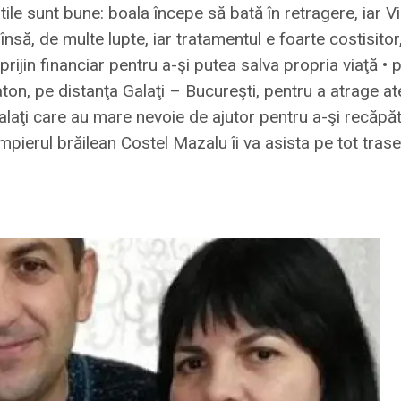
eştile sunt bune: boala începe să bată în retragere, iar 
însă, de multe lupte, iar tratamentul e foarte costisit
rijin financiar pentru a-şi putea salva propria viaţă • 
on, pe distanţa Galaţi – Bucureşti, pentru a atrage ate
Galaţi care au mare nevoie de ajutor pentru a-şi recăpă
mpierul brăilean Costel Mazalu îi va asista pe tot tras