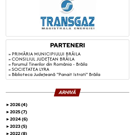
PARTENERI
» PRIMĂRIA MUNICIPIULUI BRĂILA
» CONSILIUL JUDEȚEAN BRĂILA
» Forumul Tinerilor din România - Brăila
» SOCIETATEA LYRA
» Biblioteca Judeţeană "Panait Istrati" Brăila
ARHIVĂ
►
2026 (4)
►
2025 (7)
►
2024 (6)
►
2023 (5)
►
2022 (8)