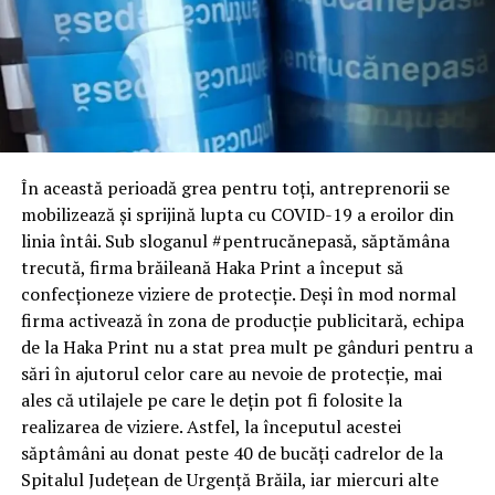
În această perioadă grea pentru toți, antreprenorii se
mobilizează și sprijină lupta cu COVID-19 a eroilor din
linia întâi. Sub sloganul #pentrucănepasă, săptămâna
trecută, firma brăileană Haka Print a început să
confecționeze viziere de protecție. Deși în mod normal
firma activează în zona de producție publicitară, echipa
de la Haka Print nu a stat prea mult pe gânduri pentru a
sări în ajutorul celor care au nevoie de protecție, mai
ales că utilajele pe care le dețin pot fi folosite la
realizarea de viziere. Astfel, la începutul acestei
săptâmâni au donat peste 40 de bucăți cadrelor de la
Spitalul Județean de Urgență Brăila, iar miercuri alte