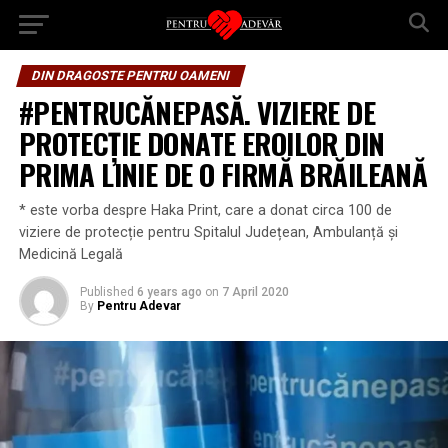
DIN DRAGOSTE PENTRU OAMENI
#PENTRUCĂNEPASĂ. VIZIERE DE
PROTECȚIE DONATE EROILOR DIN
PRIMA LINIE DE O FIRMĂ BRĂILEANĂ
* este vorba despre Haka Print, care a donat circa 100 de
viziere de protecție pentru Spitalul Județean, Ambulanță și
Medicină Legală
Published
6 years ago
on
7 April 2020
By
Pentru Adevar