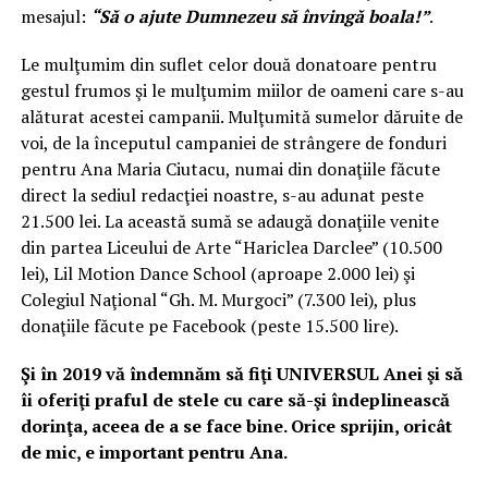
mesajul:
“Să o ajute Dumnezeu să învingă boala!”
.
Le mulţumim din suflet celor două donatoare pentru
gestul frumos şi le mulţumim miilor de oameni care s-au
alăturat acestei campanii. Mulţumită sumelor dăruite de
voi, de la începutul campaniei de strângere de fonduri
pentru Ana Maria Ciutacu, numai din donaţiile făcute
direct la sediul redacţiei noastre, s-au adunat peste
21.500 lei. La această sumă se adaugă donaţiile venite
din partea Liceului de Arte “Hariclea Darclee” (10.500
lei), Lil Motion Dance School (aproape 2.000 lei) şi
Colegiul Naţional “Gh. M. Murgoci” (7.300 lei), plus
donaţiile făcute pe Facebook (peste 15.500 lire).
Şi în 2019 vă îndemnăm să fiţi
UNIVERSUL Anei şi să
îi oferiţi praful de stele cu care să-şi îndeplinească
dorinţa, aceea de a se face bine. Orice sprijin, oricât
de mic, e important pentru Ana.