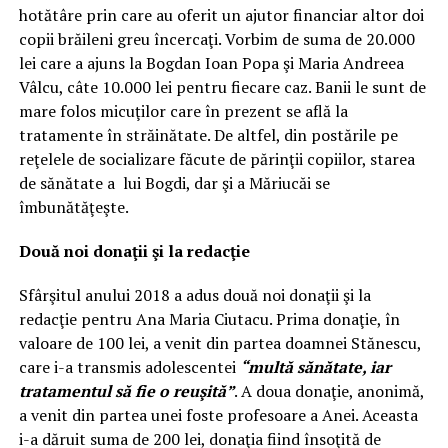
hotătâre prin care au oferit un ajutor financiar altor doi
copii brăileni greu încercaţi. Vorbim de suma de 20.000
lei care a ajuns la Bogdan Ioan Popa şi Maria Andreea
Vâlcu, câte 10.000 lei pentru fiecare caz. Banii le sunt de
mare folos micuţilor care în prezent se află la
tratamente în străinătate. De altfel, din postările pe
reţelele de socializare făcute de părinţii copiilor, starea
de sănătate a lui Bogdi, dar şi a Măriucăi se
îmbunătăţeşte.
Două noi donaţii şi la redacţie
Sfârşitul anului 2018 a adus două noi donaţii şi la
redacţie pentru Ana Maria Ciutacu. Prima donaţie, în
valoare de 100 lei, a venit din partea doamnei Stănescu,
care i-a transmis adolescentei
“multă sănătate, iar
tratamentul să fie o reuşită”
. A doua donaţie, anonimă,
a venit din partea unei foste profesoare a Anei. Aceasta
i-a dăruit suma de 200 lei, donaţia fiind însoţită de