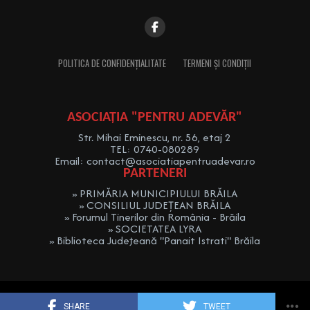
POLITICA DE CONFIDENȚIALITATE
TERMENI ȘI CONDIȚII
ASOCIAȚIA "PENTRU ADEVĂR"
Str. Mihai Eminescu, nr. 56, etaj 2
TEL: 0740-080289
Email: contact@asociatiapentruadevar.ro
PARTENERI
» PRIMĂRIA MUNICIPIULUI BRĂILA
» CONSILIUL JUDEȚEAN BRĂILA
» Forumul Tinerilor din România - Brăila
» SOCIETATEA LYRA
» Biblioteca Judeţeană "Panait Istrati" Brăila
Asociația ”Pentru Adevăr” 2019-2025
SHARE
TWEET